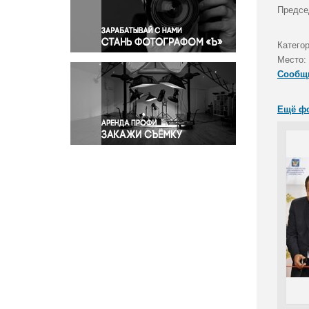
Правосудие
Предсе
Происшествия и конфликты
Религия
Катего
Место:
Светская жизнь
Сообщ
Спорт
Экология
Ещё ф
Экономика и бизнес