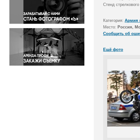
Правосудие
Стенд стрелкового
Происшествия и конфликты
Религия
Категория:
Армия 
Место:
Россия, М
Светская жизнь
Сообщить об оши
Спорт
Экология
Ещё фото
Экономика и бизнес