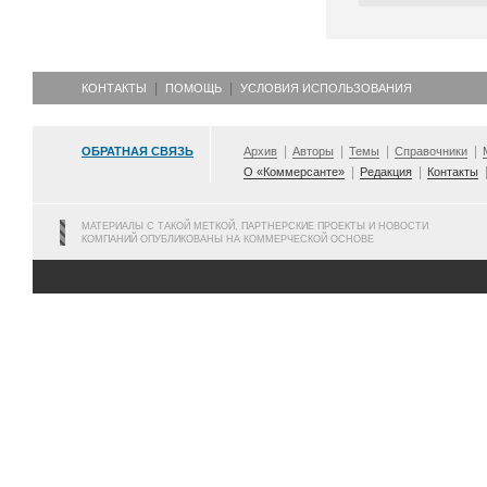
КОНТАКТЫ
ПОМОЩЬ
УСЛОВИЯ ИСПОЛЬЗОВАНИЯ
ОБРАТНАЯ СВЯЗЬ
Архив
Авторы
Темы
Справочники
О «Коммерсанте»
Редакция
Контакты
МАТЕРИАЛЫ С ТАКОЙ МЕТКОЙ, ПАРТНЕРСКИЕ ПРОЕКТЫ И НОВОСТИ
КОМПАНИЙ ОПУБЛИКОВАНЫ НА КОММЕРЧЕСКОЙ ОСНОВЕ