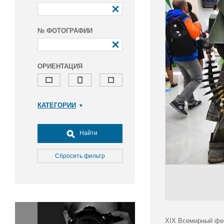
№ ФОТОГРАФИИ
ОРИЕНТАЦИЯ
КАТЕГОРИИ
Армия и ВПК
Досуг, туризм и отдых
Найти
Культура
Медицина
Сбросить фильтр
Наука
Образование
Общество
Окружающая среда
Политика
XIX Всемирный фес