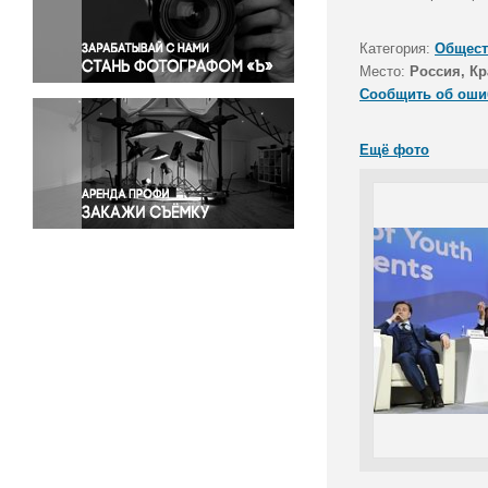
Правосудие
Происшествия и конфликты
Категория:
Общест
Религия
Место:
Россия, Кр
Сообщить об оши
Светская жизнь
Спорт
Ещё фото
Экология
Экономика и бизнес