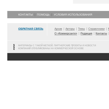
КОНТАКТЫ
ПОМОЩЬ
УСЛОВИЯ ИСПОЛЬЗОВАНИЯ
ОБРАТНАЯ СВЯЗЬ
Архив
Авторы
Темы
Справочники
О «Коммерсанте»
Редакция
Контакты
МАТЕРИАЛЫ С ТАКОЙ МЕТКОЙ, ПАРТНЕРСКИЕ ПРОЕКТЫ И НОВОСТИ
КОМПАНИЙ ОПУБЛИКОВАНЫ НА КОММЕРЧЕСКОЙ ОСНОВЕ