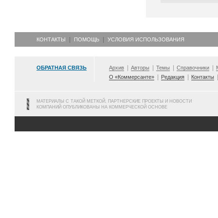
КОНТАКТЫ
ПОМОЩЬ
УСЛОВИЯ ИСПОЛЬЗОВАНИЯ
ОБРАТНАЯ СВЯЗЬ
Архив
Авторы
Темы
Справочники
О «Коммерсанте»
Редакция
Контакты
МАТЕРИАЛЫ С ТАКОЙ МЕТКОЙ, ПАРТНЕРСКИЕ ПРОЕКТЫ И НОВОСТИ
КОМПАНИЙ ОПУБЛИКОВАНЫ НА КОММЕРЧЕСКОЙ ОСНОВЕ