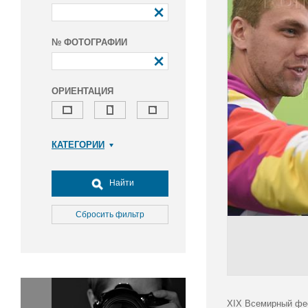
№ ФОТОГРАФИИ
ОРИЕНТАЦИЯ
КАТЕГОРИИ
Армия и ВПК
Досуг, туризм и отдых
Найти
Культура
Медицина
Сбросить фильтр
Наука
Образование
Общество
Окружающая среда
Политика
XIX Всемирный фес