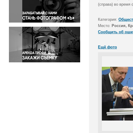
Правосудие
(справа) во время
Происшествия и конфликты
Религия
Категория:
Общест
Место:
Россия, Кр
Светская жизнь
Сообщить об оши
Спорт
Экология
Ещё фото
Экономика и бизнес