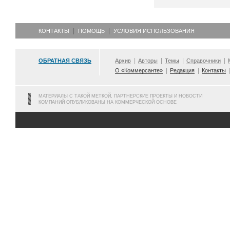
КОНТАКТЫ
ПОМОЩЬ
УСЛОВИЯ ИСПОЛЬЗОВАНИЯ
ОБРАТНАЯ СВЯЗЬ
Архив
Авторы
Темы
Справочники
О «Коммерсанте»
Редакция
Контакты
МАТЕРИАЛЫ С ТАКОЙ МЕТКОЙ, ПАРТНЕРСКИЕ ПРОЕКТЫ И НОВОСТИ
КОМПАНИЙ ОПУБЛИКОВАНЫ НА КОММЕРЧЕСКОЙ ОСНОВЕ