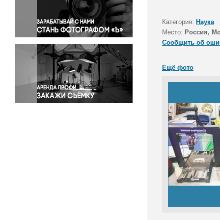
Правосудие
Происшествия и конфликты
Категория:
Наука
Религия
Место:
Россия, М
Сообщить об оши
Светская жизнь
Спорт
Ещё фото
Экология
Экономика и бизнес