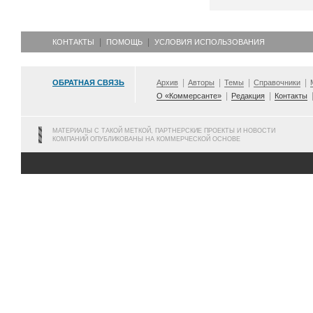
КОНТАКТЫ
ПОМОЩЬ
УСЛОВИЯ ИСПОЛЬЗОВАНИЯ
ОБРАТНАЯ СВЯЗЬ
Архив
Авторы
Темы
Справочники
О «Коммерсанте»
Редакция
Контакты
МАТЕРИАЛЫ С ТАКОЙ МЕТКОЙ, ПАРТНЕРСКИЕ ПРОЕКТЫ И НОВОСТИ
КОМПАНИЙ ОПУБЛИКОВАНЫ НА КОММЕРЧЕСКОЙ ОСНОВЕ