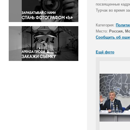
Правосудие
посвященные кадро
Турчак во время з
Происшествия и конфликты
Религия
Категория:
Полити
Светская жизнь
Место:
Россия, М
Спорт
Сообщить об оши
Экология
Экономика и бизнес
Ещё фото