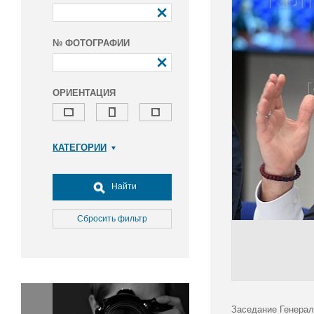
№ ФОТОГРАФИИ
ОРИЕНТАЦИЯ
КАТЕГОРИИ
Армия и ВПК
Досуг, туризм и отдых
Найти
Культура
Медицина
Сбросить фильтр
Наука
Образование
Общество
Окружающая среда
Политика
Заседание Генерал