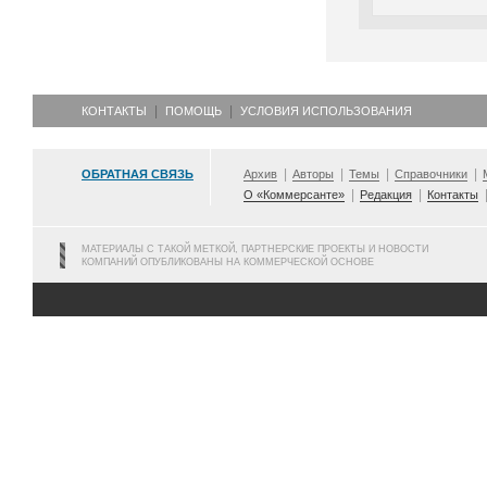
КОНТАКТЫ
ПОМОЩЬ
УСЛОВИЯ ИСПОЛЬЗОВАНИЯ
ОБРАТНАЯ СВЯЗЬ
Архив
Авторы
Темы
Справочники
О «Коммерсанте»
Редакция
Контакты
МАТЕРИАЛЫ С ТАКОЙ МЕТКОЙ, ПАРТНЕРСКИЕ ПРОЕКТЫ И НОВОСТИ
КОМПАНИЙ ОПУБЛИКОВАНЫ НА КОММЕРЧЕСКОЙ ОСНОВЕ