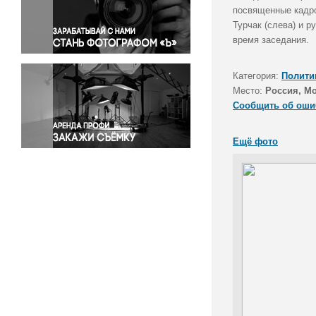
Правосудие
посвященные кадро
Турчак (слева) и р
Происшествия и конфликты
время заседания.
Религия
Светская жизнь
Категория:
Полити
Спорт
Место:
Россия, М
Экология
Сообщить об оши
Экономика и бизнес
Ещё фото