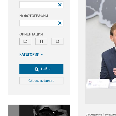
№ ФОТОГРАФИИ
ОРИЕНТАЦИЯ
КАТЕГОРИИ
Армия и ВПК
Досуг, туризм и отдых
Найти
Культура
Медицина
Сбросить фильтр
Наука
Образование
Общество
Окружающая среда
Политика
Заседание Генерал