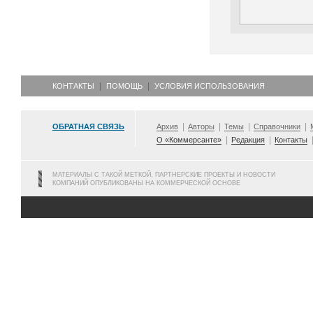
КОНТАКТЫ
ПОМОЩЬ
УСЛОВИЯ ИСПОЛЬЗОВАНИЯ
ОБРАТНАЯ СВЯЗЬ
Архив
Авторы
Темы
Справочники
О «Коммерсанте»
Редакция
Контакты
МАТЕРИАЛЫ С ТАКОЙ МЕТКОЙ, ПАРТНЕРСКИЕ ПРОЕКТЫ И НОВОСТИ
КОМПАНИЙ ОПУБЛИКОВАНЫ НА КОММЕРЧЕСКОЙ ОСНОВЕ