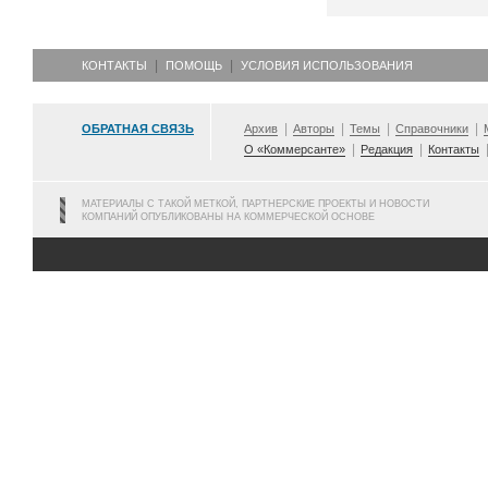
КОНТАКТЫ
ПОМОЩЬ
УСЛОВИЯ ИСПОЛЬЗОВАНИЯ
ОБРАТНАЯ СВЯЗЬ
Архив
Авторы
Темы
Справочники
О «Коммерсанте»
Редакция
Контакты
МАТЕРИАЛЫ С ТАКОЙ МЕТКОЙ, ПАРТНЕРСКИЕ ПРОЕКТЫ И НОВОСТИ
КОМПАНИЙ ОПУБЛИКОВАНЫ НА КОММЕРЧЕСКОЙ ОСНОВЕ