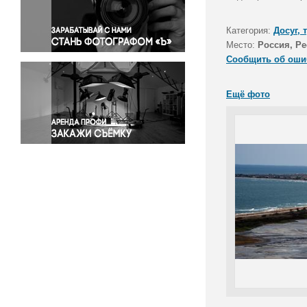
Правосудие
Происшествия и конфликты
Категория:
Досуг, 
Религия
Место:
Россия, Р
Сообщить об оши
Светская жизнь
Спорт
Ещё фото
Экология
Экономика и бизнес