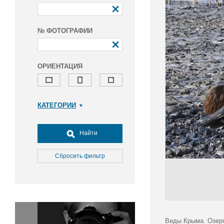
№ ФОТОГРАФИИ
ОРИЕНТАЦИЯ
КАТЕГОРИИ
Армия и ВПК
Досуг, туризм и отдых
Найти
Культура
Медицина
Сбросить фильтр
Наука
Образование
Общество
Окружающая среда
Политика
Виды Крыма. Озеро