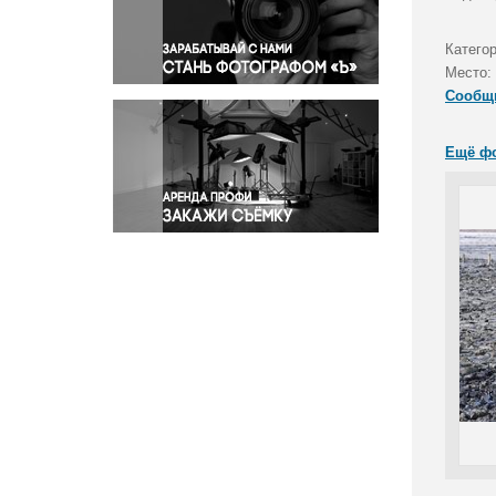
Правосудие
Происшествия и конфликты
Катего
Религия
Место:
Сообщ
Светская жизнь
Спорт
Ещё ф
Экология
Экономика и бизнес