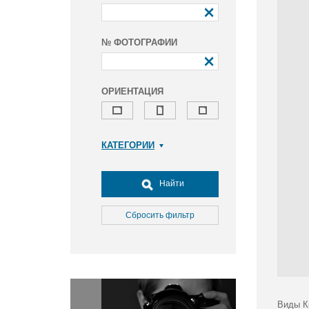
№ ФОТОГРАФИИ
ОРИЕНТАЦИЯ
КАТЕГОРИИ
Армия и ВПК
Досуг, туризм и отдых
Найти
Культура
Медицина
Сбросить фильтр
Наука
Образование
Общество
Окружающая среда
Политика
Виды К