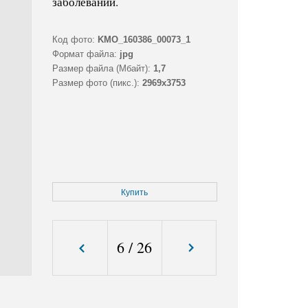
заболеваний.
Код фото:
KMO_160386_00073_1
Формат файла:
jpg
Размер файла (Мбайт):
1,7
Размер фото (пикс.):
2969x3753
Купить
6
/
26