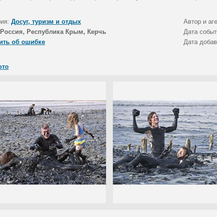
рия:
Досуг, туризм и отдых
Автор и аг
Россия, Республика Крым, Керчь
Дата собы
ить об ошибке
Дата доба
ото