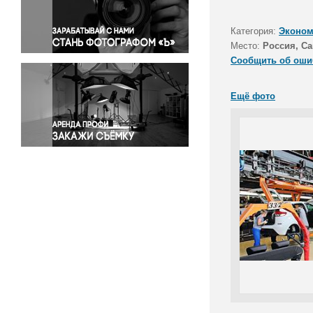
Правосудие
Происшествия и конфликты
Категория:
Эконом
Религия
Место:
Россия, Са
Сообщить об оши
Светская жизнь
Спорт
Ещё фото
Экология
Экономика и бизнес