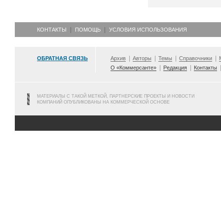
КОНТАКТЫ
ПОМОЩЬ
УСЛОВИЯ ИСПОЛЬЗОВАНИЯ
ОБРАТНАЯ СВЯЗЬ
Архив
Авторы
Темы
Справочники
О «Коммерсанте»
Редакция
Контакты
МАТЕРИАЛЫ С ТАКОЙ МЕТКОЙ, ПАРТНЕРСКИЕ ПРОЕКТЫ И НОВОСТИ
КОМПАНИЙ ОПУБЛИКОВАНЫ НА КОММЕРЧЕСКОЙ ОСНОВЕ