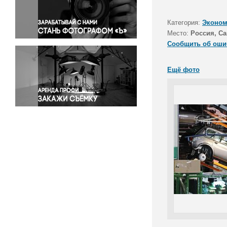
Правосудие
Происшествия и конфликты
Категория:
Эконом
Религия
Место:
Россия, Са
Сообщить об оши
Светская жизнь
Спорт
Ещё фото
Экология
Экономика и бизнес