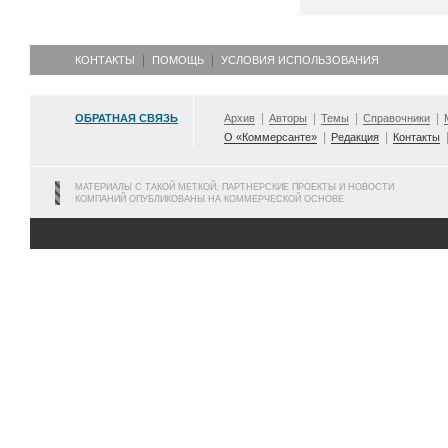
КОНТАКТЫ
ПОМОЩЬ
УСЛОВИЯ ИСПОЛЬЗОВАНИЯ
ОБРАТНАЯ СВЯЗЬ
Архив
Авторы
Темы
Справочники
О «Коммерсанте»
Редакция
Контакты
МАТЕРИАЛЫ С ТАКОЙ МЕТКОЙ, ПАРТНЕРСКИЕ ПРОЕКТЫ И НОВОСТИ
КОМПАНИЙ ОПУБЛИКОВАНЫ НА КОММЕРЧЕСКОЙ ОСНОВЕ