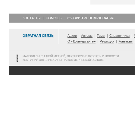
КОНТАКТЫ
ПОМОЩЬ
УСЛОВИЯ ИСПОЛЬЗОВАНИЯ
ОБРАТНАЯ СВЯЗЬ
Архив
Авторы
Темы
Справочники
О «Коммерсанте»
Редакция
Контакты
МАТЕРИАЛЫ С ТАКОЙ МЕТКОЙ, ПАРТНЕРСКИЕ ПРОЕКТЫ И НОВОСТИ
КОМПАНИЙ ОПУБЛИКОВАНЫ НА КОММЕРЧЕСКОЙ ОСНОВЕ