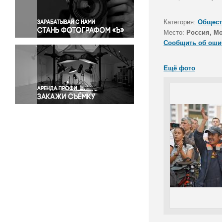
Правосудие
Происшествия и конфликты
Категория:
Общест
Религия
Место:
Россия, М
Сообщить об оши
Светская жизнь
Спорт
Ещё фото
Экология
Экономика и бизнес