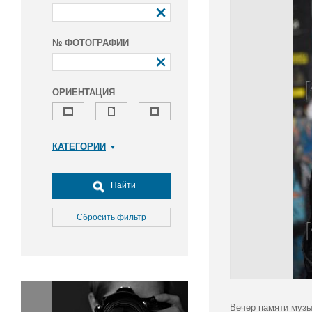
№ ФОТОГРАФИИ
ОРИЕНТАЦИЯ
КАТЕГОРИИ
Армия и ВПК
Досуг, туризм и отдых
Найти
Культура
Медицина
Сбросить фильтр
Наука
Образование
Общество
Окружающая среда
Политика
Вечер памяти музы