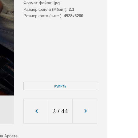
Формат файла:
jpg
Размер файла (Мбайт):
2,1
Размер фото (пикс.):
4928x3280
Купить
2
/
44
на Арбате.