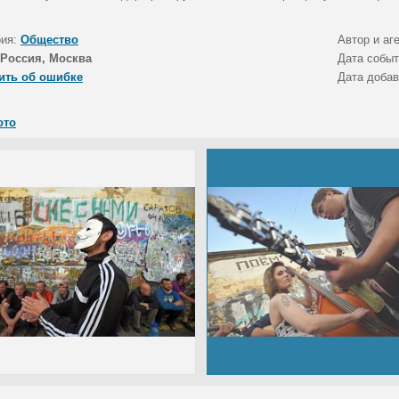
рия:
Общество
Автор и аг
Россия, Москва
Дата собы
ить об ошибке
Дата доба
ото