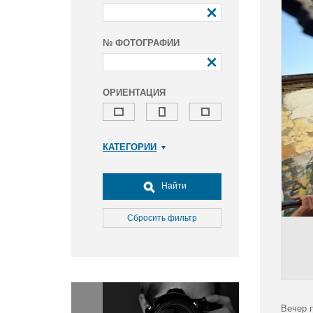
№ ФОТОГРАФИИ
ОРИЕНТАЦИЯ
КАТЕГОРИИ
Армия и ВПК
Досуг, туризм и отдых
Найти
Культура
Медицина
Сбросить фильтр
Наука
Образование
Общество
Окружающая среда
Политика
Вечер 