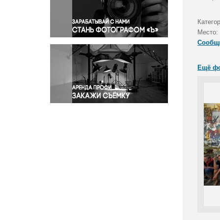
Правосудие
Происшествия и конфликты
Катего
Религия
Место:
Сообщ
Светская жизнь
Спорт
Ещё ф
Экология
Экономика и бизнес