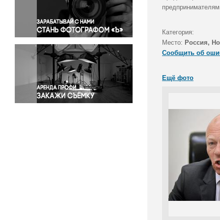
Правосудие
предпринимателями
Происшествия и конфликты
Религия
Категория:
Место:
Россия, Но
Светская жизнь
Сообщить об оши
Спорт
Экология
Ещё фото
Экономика и бизнес