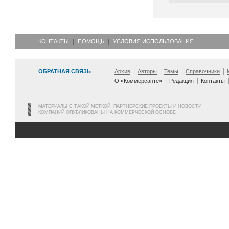
КОНТАКТЫ
ПОМОЩЬ
УСЛОВИЯ ИСПОЛЬЗОВАНИЯ
ОБРАТНАЯ СВЯЗЬ
Архив
Авторы
Темы
Справочники
О «Коммерсанте»
Редакция
Контакты
МАТЕРИАЛЫ С ТАКОЙ МЕТКОЙ, ПАРТНЕРСКИЕ ПРОЕКТЫ И НОВОСТИ
КОМПАНИЙ ОПУБЛИКОВАНЫ НА КОММЕРЧЕСКОЙ ОСНОВЕ