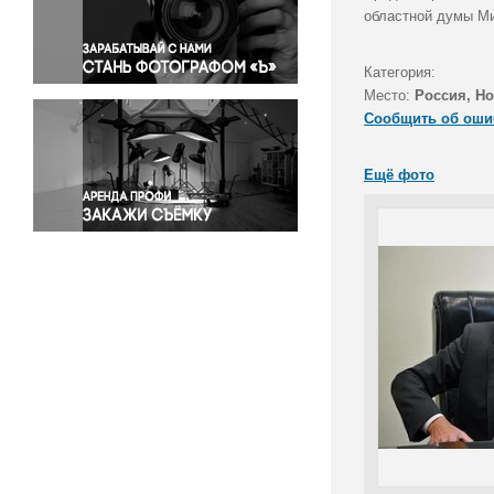
Правосудие
областной думы Ми
Происшествия и конфликты
Религия
Категория:
Место:
Россия, Но
Светская жизнь
Сообщить об оши
Спорт
Экология
Ещё фото
Экономика и бизнес