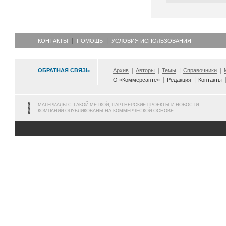
КОНТАКТЫ
ПОМОЩЬ
УСЛОВИЯ ИСПОЛЬЗОВАНИЯ
ОБРАТНАЯ СВЯЗЬ
Архив
Авторы
Темы
Справочники
О «Коммерсанте»
Редакция
Контакты
МАТЕРИАЛЫ С ТАКОЙ МЕТКОЙ, ПАРТНЕРСКИЕ ПРОЕКТЫ И НОВОСТИ
КОМПАНИЙ ОПУБЛИКОВАНЫ НА КОММЕРЧЕСКОЙ ОСНОВЕ