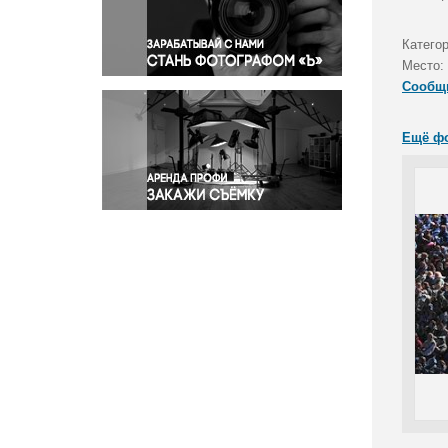
Правосудие
Происшествия и конфликты
Катего
Религия
Место:
Сообщ
Светская жизнь
Спорт
Ещё ф
Экология
Экономика и бизнес