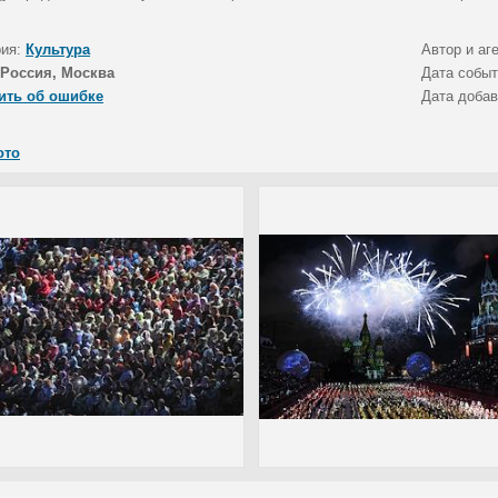
рия:
Культура
Автор и аг
Россия, Москва
Дата собы
ить об ошибке
Дата доба
ото