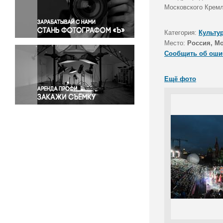
Правосудие
Московского Кремл
Происшествия и конфликты
Религия
Категория:
Культу
Место:
Россия, М
Светская жизнь
Сообщить об оши
Спорт
Экология
Ещё фото
Экономика и бизнес