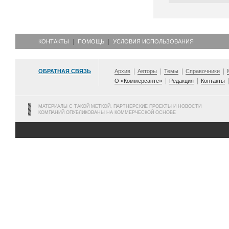
КОНТАКТЫ
ПОМОЩЬ
УСЛОВИЯ ИСПОЛЬЗОВАНИЯ
ОБРАТНАЯ СВЯЗЬ
Архив
Авторы
Темы
Справочники
О «Коммерсанте»
Редакция
Контакты
МАТЕРИАЛЫ С ТАКОЙ МЕТКОЙ, ПАРТНЕРСКИЕ ПРОЕКТЫ И НОВОСТИ
КОМПАНИЙ ОПУБЛИКОВАНЫ НА КОММЕРЧЕСКОЙ ОСНОВЕ