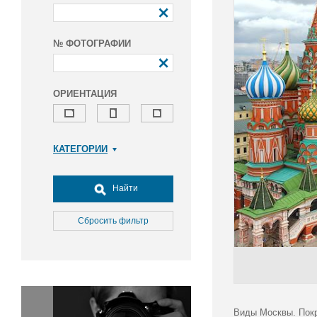
№ ФОТОГРАФИИ
ОРИЕНТАЦИЯ
КАТЕГОРИИ
Армия и ВПК
Досуг, туризм и отдых
Найти
Культура
Медицина
Сбросить фильтр
Наука
Образование
Общество
Окружающая среда
Политика
Виды Москвы. Покр