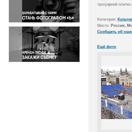
Правосудие
тротуарной плитки.
Происшествия и конфликты
Религия
Категория:
Культу
Место:
Россия, М
Светская жизнь
Сообщить об оши
Спорт
Экология
Ещё фото
Экономика и бизнес