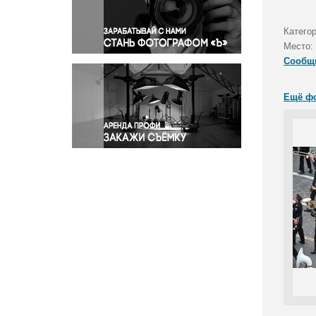
Правосудие
Происшествия и конфликты
Катего
Религия
Место:
Сообщ
Светская жизнь
Спорт
Ещё ф
Экология
Экономика и бизнес