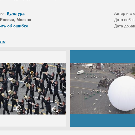
рия:
Культура
Автор и аг
Россия, Москва
Дата собы
ить об ошибке
Дата доба
ото