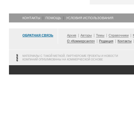
КОНТАКТЫ
ПОМОЩЬ
УСЛОВИЯ ИСПОЛЬЗОВАНИЯ
ОБРАТНАЯ СВЯЗЬ
Архив
Авторы
Темы
Справочники
О «Коммерсанте»
Редакция
Контакты
МАТЕРИАЛЫ С ТАКОЙ МЕТКОЙ, ПАРТНЕРСКИЕ ПРОЕКТЫ И НОВОСТИ
КОМПАНИЙ ОПУБЛИКОВАНЫ НА КОММЕРЧЕСКОЙ ОСНОВЕ