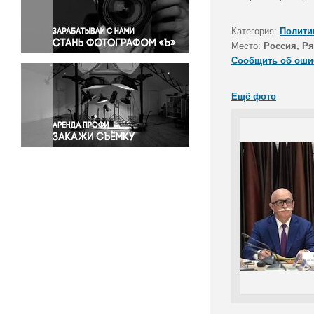
Правосудие
Происшествия и конфликты
Категория:
Полити
Религия
Место:
Россия, Ря
Сообщить об оши
Светская жизнь
Спорт
Ещё фото
Экология
Экономика и бизнес