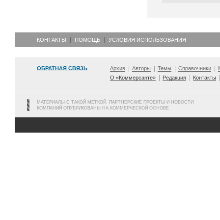
КОНТАКТЫ
ПОМОЩЬ
УСЛОВИЯ ИСПОЛЬЗОВАНИЯ
ОБРАТНАЯ СВЯЗЬ
Архив
Авторы
Темы
Справочники
О «Коммерсанте»
Редакция
Контакты
МАТЕРИАЛЫ С ТАКОЙ МЕТКОЙ, ПАРТНЕРСКИЕ ПРОЕКТЫ И НОВОСТИ
КОМПАНИЙ ОПУБЛИКОВАНЫ НА КОММЕРЧЕСКОЙ ОСНОВЕ