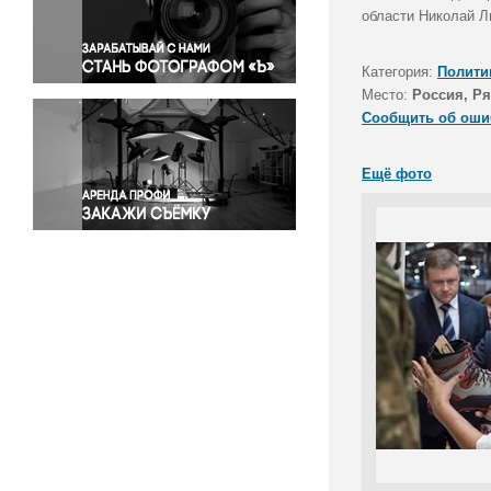
Правосудие
области Николай Л
Происшествия и конфликты
Религия
Категория:
Полити
Место:
Россия, Ря
Светская жизнь
Сообщить об оши
Спорт
Экология
Ещё фото
Экономика и бизнес