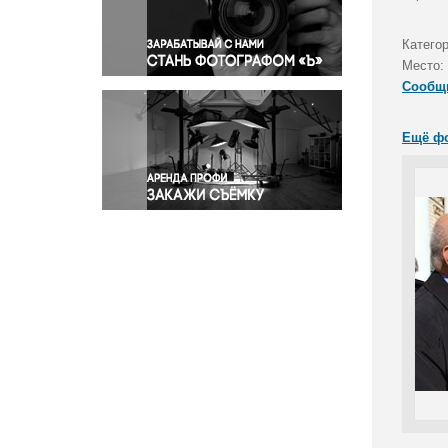
Правосудие
Происшествия и конфликты
Катего
Религия
Место:
Сообщ
Светская жизнь
Спорт
Ещё ф
Экология
Экономика и бизнес