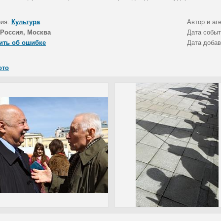
рия:
Культура
Автор и аг
Россия, Москва
Дата собы
ить об ошибке
Дата доба
ото