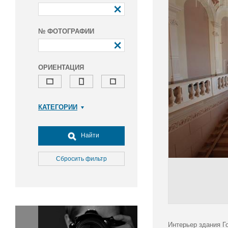
№ ФОТОГРАФИИ
ОРИЕНТАЦИЯ
КАТЕГОРИИ
Армия и ВПК
Досуг, туризм и отдых
Найти
Культура
Медицина
Сбросить фильтр
Наука
Образование
Общество
Окружающая среда
Политика
Интерьер здания Г