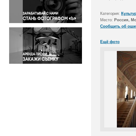
Правосудие
Происшествия и конфликты
Категория:
Культу
Религия
Место:
Россия, М
Сообщить об оши
Светская жизнь
Спорт
Ещё фото
Экология
Экономика и бизнес