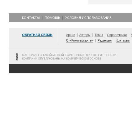
КОНТАКТЫ
ПОМОЩЬ
УСЛОВИЯ ИСПОЛЬЗОВАНИЯ
ОБРАТНАЯ СВЯЗЬ
Архив
Авторы
Темы
Справочники
О «Коммерсанте»
Редакция
Контакты
МАТЕРИАЛЫ С ТАКОЙ МЕТКОЙ, ПАРТНЕРСКИЕ ПРОЕКТЫ И НОВОСТИ
КОМПАНИЙ ОПУБЛИКОВАНЫ НА КОММЕРЧЕСКОЙ ОСНОВЕ