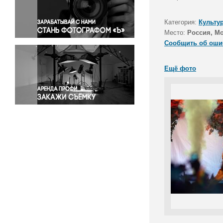
Правосудие
Происшествия и конфликты
Категория:
Культу
Религия
Место:
Россия, М
Сообщить об оши
Светская жизнь
Спорт
Ещё фото
Экология
Экономика и бизнес