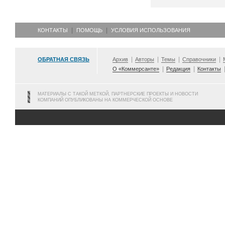
КОНТАКТЫ
ПОМОЩЬ
УСЛОВИЯ ИСПОЛЬЗОВАНИЯ
ОБРАТНАЯ СВЯЗЬ
Архив
Авторы
Темы
Справочники
О «Коммерсанте»
Редакция
Контакты
МАТЕРИАЛЫ С ТАКОЙ МЕТКОЙ, ПАРТНЕРСКИЕ ПРОЕКТЫ И НОВОСТИ
КОМПАНИЙ ОПУБЛИКОВАНЫ НА КОММЕРЧЕСКОЙ ОСНОВЕ