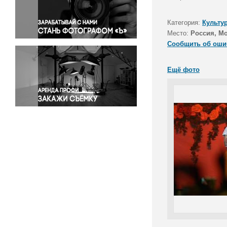
Правосудие
Происшествия и конфликты
Категория:
Культу
Религия
Место:
Россия, М
Сообщить об оши
Светская жизнь
Спорт
Ещё фото
Экология
Экономика и бизнес