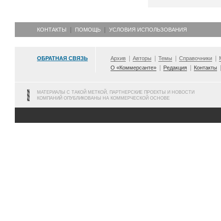
КОНТАКТЫ
ПОМОЩЬ
УСЛОВИЯ ИСПОЛЬЗОВАНИЯ
ОБРАТНАЯ СВЯЗЬ
Архив
Авторы
Темы
Справочники
О «Коммерсанте»
Редакция
Контакты
МАТЕРИАЛЫ С ТАКОЙ МЕТКОЙ, ПАРТНЕРСКИЕ ПРОЕКТЫ И НОВОСТИ
КОМПАНИЙ ОПУБЛИКОВАНЫ НА КОММЕРЧЕСКОЙ ОСНОВЕ