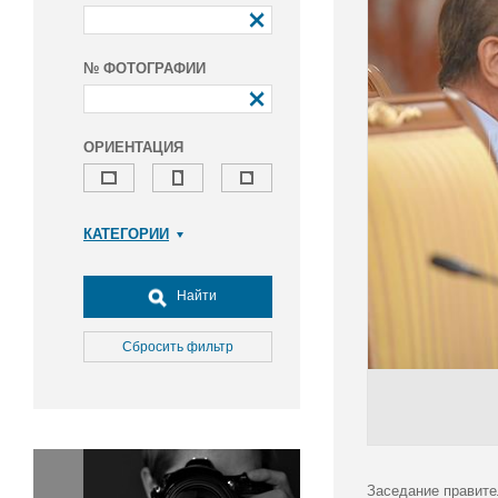
№ ФОТОГРАФИИ
ОРИЕНТАЦИЯ
КАТЕГОРИИ
Армия и ВПК
Досуг, туризм и отдых
Найти
Культура
Медицина
Сбросить фильтр
Наука
Образование
Общество
Окружающая среда
Политика
Заседание правите