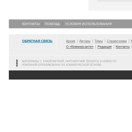
КОНТАКТЫ
ПОМОЩЬ
УСЛОВИЯ ИСПОЛЬЗОВАНИЯ
ОБРАТНАЯ СВЯЗЬ
Архив
Авторы
Темы
Справочники
О «Коммерсанте»
Редакция
Контакты
МАТЕРИАЛЫ С ТАКОЙ МЕТКОЙ, ПАРТНЕРСКИЕ ПРОЕКТЫ И НОВОСТИ
КОМПАНИЙ ОПУБЛИКОВАНЫ НА КОММЕРЧЕСКОЙ ОСНОВЕ