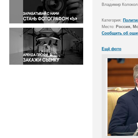
Правосудие
Владимир Колоколь
Происшествия и конфликты
Религия
Категория:
Полити
Место:
Россия, М
Светская жизнь
Сообщить об оши
Спорт
Экология
Ещё фото
Экономика и бизнес