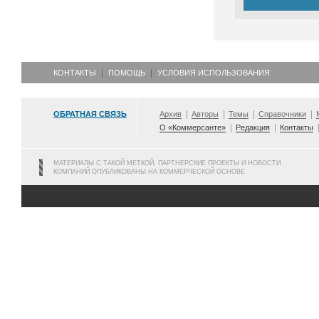
КОНТАКТЫ
ПОМОЩЬ
УСЛОВИЯ ИСПОЛЬЗОВАНИЯ
ОБРАТНАЯ СВЯЗЬ
Архив
Авторы
Темы
Справочники
О «Коммерсанте»
Редакция
Контакты
МАТЕРИАЛЫ С ТАКОЙ МЕТКОЙ, ПАРТНЕРСКИЕ ПРОЕКТЫ И НОВОСТИ
КОМПАНИЙ ОПУБЛИКОВАНЫ НА КОММЕРЧЕСКОЙ ОСНОВЕ