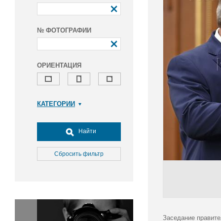
№ ФОТОГРАФИИ
ОРИЕНТАЦИЯ
КАТЕГОРИИ
Армия и ВПК
Досуг, туризм и отдых
Найти
Культура
Медицина
Сбросить фильтр
Наука
Образование
Общество
Окружающая среда
Политика
Заседание правите