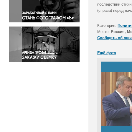
Правосудие
последствий стихи
(справа) перед на
Происшествия и конфликты
Религия
Категория:
Полити
Светская жизнь
Место:
Россия, М
Спорт
Сообщить об оши
Экология
Экономика и бизнес
Ещё фото