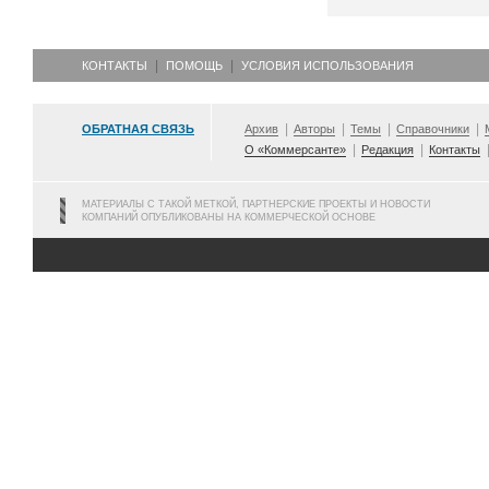
КОНТАКТЫ
ПОМОЩЬ
УСЛОВИЯ ИСПОЛЬЗОВАНИЯ
ОБРАТНАЯ СВЯЗЬ
Архив
Авторы
Темы
Справочники
О «Коммерсанте»
Редакция
Контакты
МАТЕРИАЛЫ С ТАКОЙ МЕТКОЙ, ПАРТНЕРСКИЕ ПРОЕКТЫ И НОВОСТИ
КОМПАНИЙ ОПУБЛИКОВАНЫ НА КОММЕРЧЕСКОЙ ОСНОВЕ