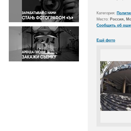
Правосудие
Происшествия и конфликты
Категория:
Полити
Религия
Место:
Россия, М
Сообщить об оши
Светская жизнь
Спорт
Ещё фото
Экология
Экономика и бизнес