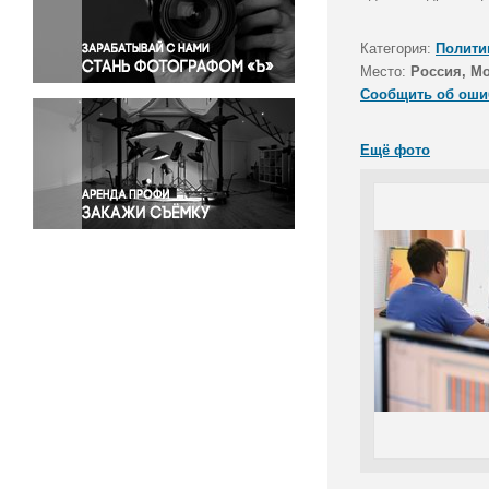
Правосудие
Происшествия и конфликты
Категория:
Полити
Религия
Место:
Россия, М
Сообщить об оши
Светская жизнь
Спорт
Ещё фото
Экология
Экономика и бизнес