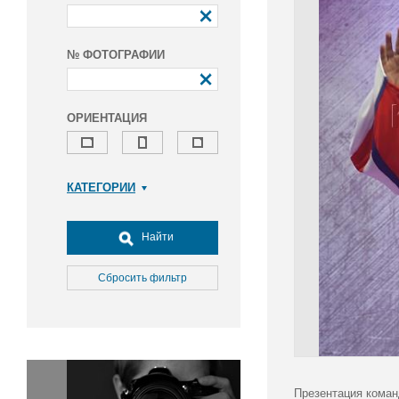
№ ФОТОГРАФИИ
ОРИЕНТАЦИЯ
КАТЕГОРИИ
Армия и ВПК
Досуг, туризм и отдых
Найти
Культура
Медицина
Сбросить фильтр
Наука
Образование
Общество
Окружающая среда
Политика
Презентация коман