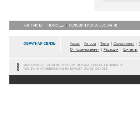
КОНТАКТЫ
ПОМОЩЬ
УСЛОВИЯ ИСПОЛЬЗОВАНИЯ
ОБРАТНАЯ СВЯЗЬ
Архив
Авторы
Темы
Справочники
О «Коммерсанте»
Редакция
Контакты
МАТЕРИАЛЫ С ТАКОЙ МЕТКОЙ, ПАРТНЕРСКИЕ ПРОЕКТЫ И НОВОСТИ
КОМПАНИЙ ОПУБЛИКОВАНЫ НА КОММЕРЧЕСКОЙ ОСНОВЕ