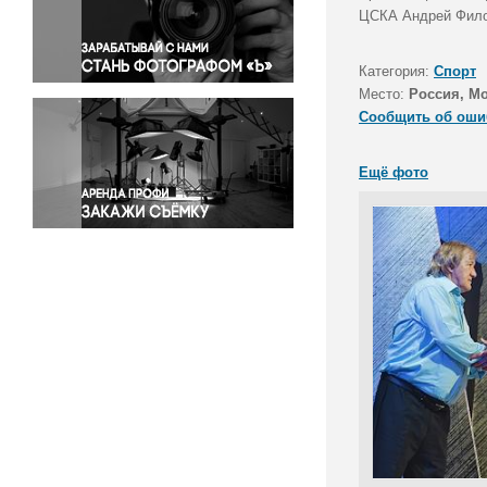
Правосудие
ЦСКА Андрей Филон
Происшествия и конфликты
Религия
Категория:
Спорт
Место:
Россия, М
Светская жизнь
Сообщить об оши
Спорт
Экология
Ещё фото
Экономика и бизнес