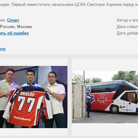
тации. Первый заместитель начальника ЦСКА Светлана Хоркина перед н
рия:
Спорт
Автор и аг
Россия, Москва
Дата собы
ить об ошибке
Дата доба
ото