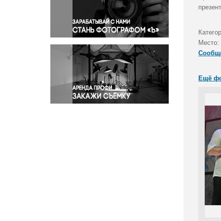
Правосудие
презен
Происшествия и конфликты
Религия
Катего
Место:
Светская жизнь
Сообщ
Спорт
Экология
Ещё ф
Экономика и бизнес