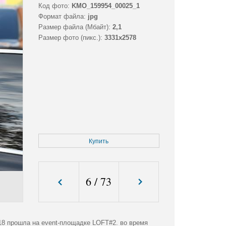
Код фото:
KMO_159954_00025_1
Формат файла:
jpg
Размер файла (Мбайт):
2,1
Размер фото (пикс.):
3331x2578
Купить
6
/
73
18 прошла на event-площадке LOFT#2. во время