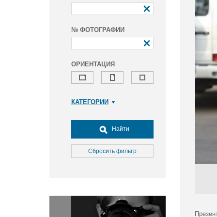
№ ФОТОГРАФИИ
ОРИЕНТАЦИЯ
КАТЕГОРИИ
Армия и ВПК
Досуг, туризм и отдых
Найти
Культура
Медицина
Сбросить фильтр
Наука
Образование
Общество
Окружающая среда
Политика
Презен