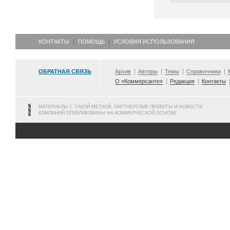
КОНТАКТЫ
ПОМОЩЬ
УСЛОВИЯ ИСПОЛЬЗОВАНИЯ
ОБРАТНАЯ СВЯЗЬ
Архив
Авторы
Темы
Справочники
О «Коммерсанте»
Редакция
Контакты
МАТЕРИАЛЫ С ТАКОЙ МЕТКОЙ, ПАРТНЕРСКИЕ ПРОЕКТЫ И НОВОСТИ
КОМПАНИЙ ОПУБЛИКОВАНЫ НА КОММЕРЧЕСКОЙ ОСНОВЕ