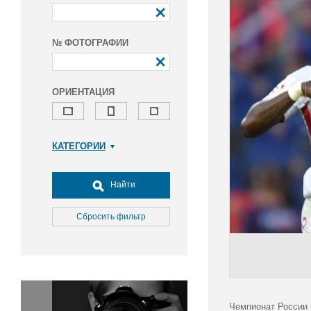
№ ФОТОГРАФИИ
ОРИЕНТАЦИЯ
КАТЕГОРИИ
Армия и ВПК
Досуг, туризм и отдых
Найти
Культура
Медицина
Сбросить фильтр
Наука
Образование
Общество
Окружающая среда
Политика
Чемпионат России 