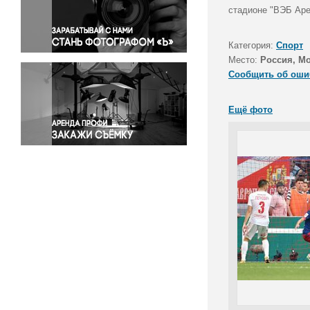
Правосудие
стадионе "ВЭБ Аре
Происшествия и конфликты
Религия
Категория:
Спорт
Место:
Россия, М
Светская жизнь
Сообщить об оши
Спорт
Экология
Ещё фото
Экономика и бизнес