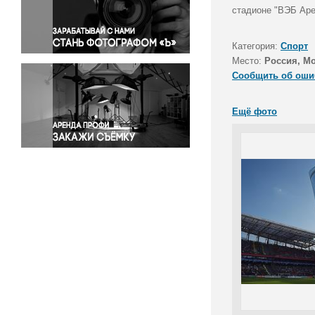
Правосудие
стадионе "ВЭБ Аре
Происшествия и конфликты
Религия
Категория:
Спорт
Место:
Россия, М
Светская жизнь
Сообщить об оши
Спорт
Экология
Ещё фото
Экономика и бизнес