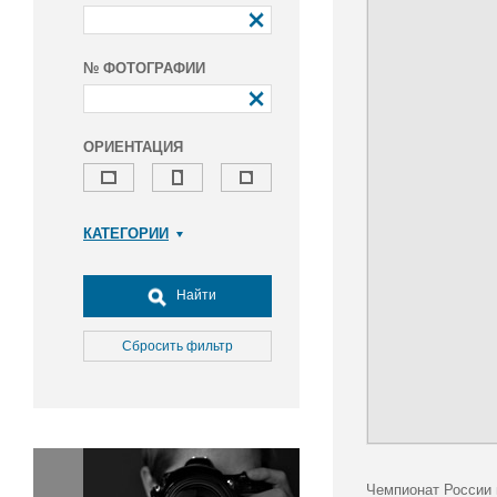
№ ФОТОГРАФИИ
ОРИЕНТАЦИЯ
КАТЕГОРИИ
Армия и ВПК
Досуг, туризм и отдых
Найти
Культура
Медицина
Сбросить фильтр
Наука
Образование
Общество
Окружающая среда
Политика
Чемпионат России 