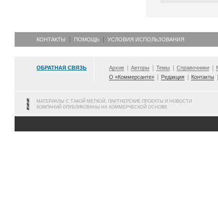
КОНТАКТЫ
ПОМОЩЬ
УСЛОВИЯ ИСПОЛЬЗОВАНИЯ
ОБРАТНАЯ СВЯЗЬ
Архив
Авторы
Темы
Справочники
О «Коммерсанте»
Редакция
Контакты
МАТЕРИАЛЫ С ТАКОЙ МЕТКОЙ, ПАРТНЕРСКИЕ ПРОЕКТЫ И НОВОСТИ
КОМПАНИЙ ОПУБЛИКОВАНЫ НА КОММЕРЧЕСКОЙ ОСНОВЕ