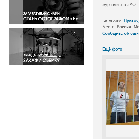
Правосудие
журналист в ЗАО "
Происшествия и конфликты
Религия
Категория:
Правос
Место:
Россия, М
Светская жизнь
Сообщить об оши
Спорт
Экология
Ещё фото
Экономика и бизнес