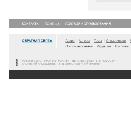
КОНТАКТЫ
ПОМОЩЬ
УСЛОВИЯ ИСПОЛЬЗОВАНИЯ
ОБРАТНАЯ СВЯЗЬ
Архив
Авторы
Темы
Справочники
О «Коммерсанте»
Редакция
Контакты
МАТЕРИАЛЫ С ТАКОЙ МЕТКОЙ, ПАРТНЕРСКИЕ ПРОЕКТЫ И НОВОСТИ
КОМПАНИЙ ОПУБЛИКОВАНЫ НА КОММЕРЧЕСКОЙ ОСНОВЕ