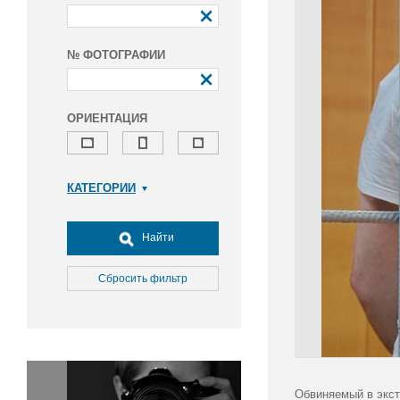
№ ФОТОГРАФИИ
ОРИЕНТАЦИЯ
КАТЕГОРИИ
Армия и ВПК
Досуг, туризм и отдых
Найти
Культура
Медицина
Сбросить фильтр
Наука
Образование
Общество
Окружающая среда
Политика
Обвиняемый в экст