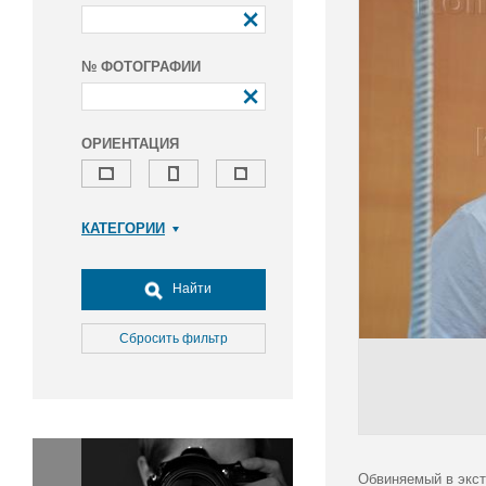
№ ФОТОГРАФИИ
ОРИЕНТАЦИЯ
КАТЕГОРИИ
Армия и ВПК
Досуг, туризм и отдых
Найти
Культура
Медицина
Сбросить фильтр
Наука
Образование
Общество
Окружающая среда
Политика
Обвиняемый в экст