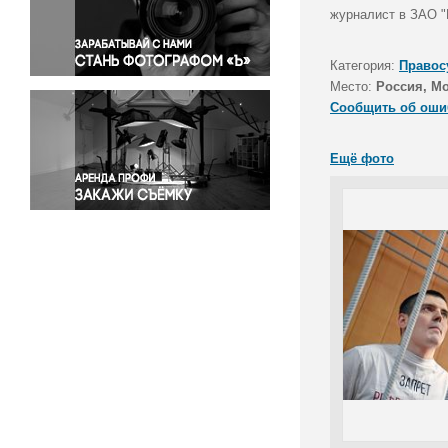
Правосудие
журналист в ЗАО "
Происшествия и конфликты
Религия
Категория:
Правос
Место:
Россия, М
Светская жизнь
Сообщить об оши
Спорт
Экология
Ещё фото
Экономика и бизнес