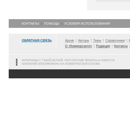
КОНТАКТЫ
ПОМОЩЬ
УСЛОВИЯ ИСПОЛЬЗОВАНИЯ
ОБРАТНАЯ СВЯЗЬ
Архив
Авторы
Темы
Справочники
О «Коммерсанте»
Редакция
Контакты
МАТЕРИАЛЫ С ТАКОЙ МЕТКОЙ, ПАРТНЕРСКИЕ ПРОЕКТЫ И НОВОСТИ
КОМПАНИЙ ОПУБЛИКОВАНЫ НА КОММЕРЧЕСКОЙ ОСНОВЕ