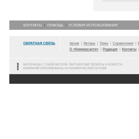
КОНТАКТЫ
ПОМОЩЬ
УСЛОВИЯ ИСПОЛЬЗОВАНИЯ
ОБРАТНАЯ СВЯЗЬ
Архив
Авторы
Темы
Справочники
О «Коммерсанте»
Редакция
Контакты
МАТЕРИАЛЫ С ТАКОЙ МЕТКОЙ, ПАРТНЕРСКИЕ ПРОЕКТЫ И НОВОСТИ
КОМПАНИЙ ОПУБЛИКОВАНЫ НА КОММЕРЧЕСКОЙ ОСНОВЕ