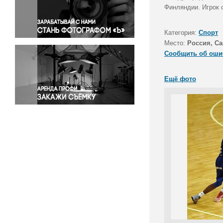
Правосудие
Финляндии. Игрок 
Происшествия и конфликты
Религия
Категория:
Спорт
Место:
Россия, Са
Светская жизнь
Сообщить об оши
Спорт
Экология
Ещё фото
Экономика и бизнес