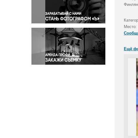
Правосудие
Финлян
Происшествия и конфликты
Религия
Катего
Место:
Светская жизнь
Сообщ
Спорт
Экология
Ещё ф
Экономика и бизнес