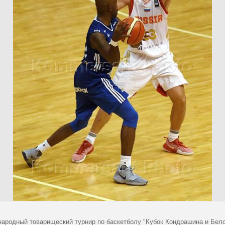
ародный товарищеский турнир по баскетболу "Кубок Кондрашина и Бел