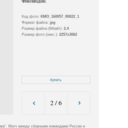
Финляндии.
Код фото:
KMO_160057_00022_1
Формат файла:
jpg
Размер файла (Мбайт):
2,4
Размер фото (пикс.):
2257x3062
Купить
2
/
6
ова". Матч между сборными командами России и