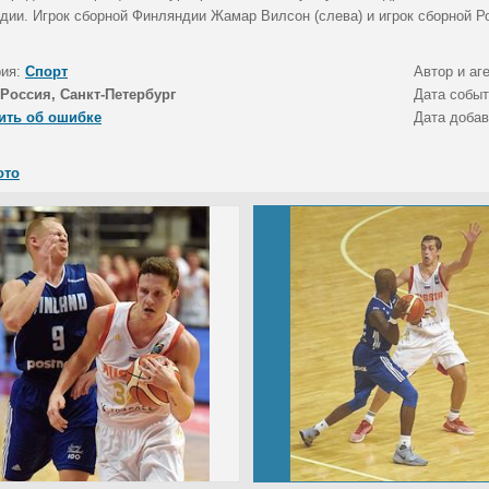
дии. Игрок сборной Финляндии Жамар Вилсон (слева) и игрок сборной Ро
рия:
Спорт
Автор и аг
Россия, Санкт-Петербург
Дата собы
ить об ошибке
Дата доба
ото