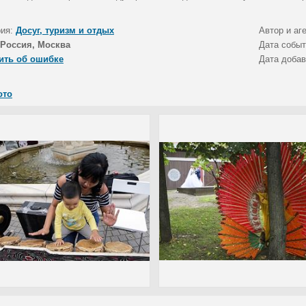
рия:
Досуг, туризм и отдых
Автор и аг
Россия, Москва
Дата собы
ить об ошибке
Дата доба
ото