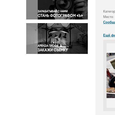
Правосудие
Происшествия и конфликты
Катего
Религия
Место:
Сообщ
Светская жизнь
Спорт
Ещё ф
Экология
Экономика и бизнес