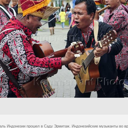
аль Индонезии прошел в Саду Эрмитаж. Индонезийские музыканты во в