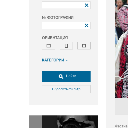
№ ФОТОГРАФИИ
ОРИЕНТАЦИЯ
КАТЕГОРИИ
Армия и ВПК
Досуг, туризм и отдых
Найти
Культура
Медицина
Сбросить фильтр
Наука
Образование
Общество
Окружающая среда
Политика
Фестив