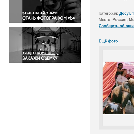
Правосудие
Происшествия и конфликты
Категория:
Досуг, 
Религия
Место:
Россия, М
Сообщить об оши
Светская жизнь
Спорт
Ещё фото
Экология
Экономика и бизнес