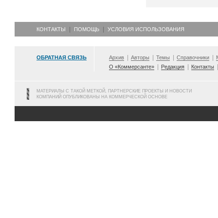
КОНТАКТЫ
ПОМОЩЬ
УСЛОВИЯ ИСПОЛЬЗОВАНИЯ
ОБРАТНАЯ СВЯЗЬ
Архив
Авторы
Темы
Справочники
О «Коммерсанте»
Редакция
Контакты
МАТЕРИАЛЫ С ТАКОЙ МЕТКОЙ, ПАРТНЕРСКИЕ ПРОЕКТЫ И НОВОСТИ
КОМПАНИЙ ОПУБЛИКОВАНЫ НА КОММЕРЧЕСКОЙ ОСНОВЕ