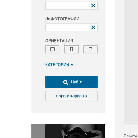
№ ФОТОГРАФИИ
ОРИЕНТАЦИЯ
КАТЕГОРИИ
Армия и ВПК
Досуг, туризм и отдых
Найти
Культура
Медицина
Сбросить фильтр
Наука
Образование
Общество
Окружающая среда
Политика
Работа