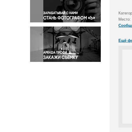
Правосудие
Происшествия и конфликты
Катего
Религия
Место:
Сообщ
Светская жизнь
Спорт
Ещё ф
Экология
Экономика и бизнес