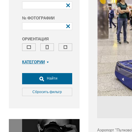
№ ФОТОГРАФИИ
ОРИЕНТАЦИЯ
КАТЕГОРИИ
Армия и ВПК
Досуг, туризм и отдых
Найти
Культура
Медицина
Сбросить фильтр
Наука
Образование
Общество
Окружающая среда
Политика
Аэропорт "Пулково