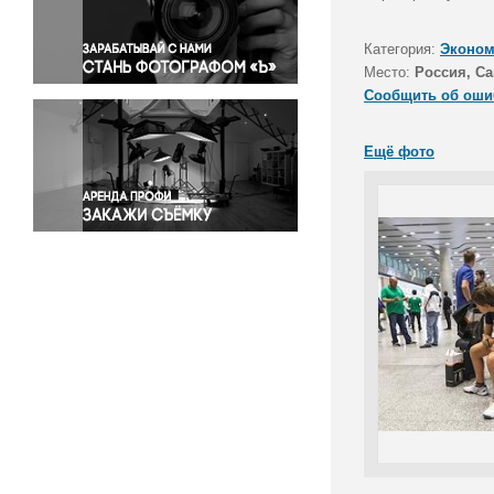
Правосудие
Происшествия и конфликты
Категория:
Эконом
Религия
Место:
Россия, Са
Сообщить об оши
Светская жизнь
Спорт
Ещё фото
Экология
Экономика и бизнес