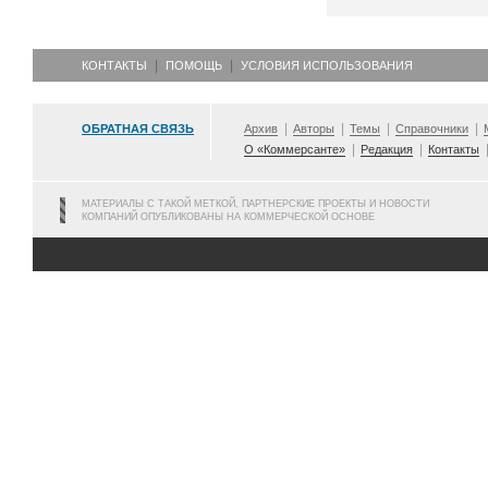
КОНТАКТЫ
ПОМОЩЬ
УСЛОВИЯ ИСПОЛЬЗОВАНИЯ
ОБРАТНАЯ СВЯЗЬ
Архив
Авторы
Темы
Справочники
О «Коммерсанте»
Редакция
Контакты
МАТЕРИАЛЫ С ТАКОЙ МЕТКОЙ, ПАРТНЕРСКИЕ ПРОЕКТЫ И НОВОСТИ
КОМПАНИЙ ОПУБЛИКОВАНЫ НА КОММЕРЧЕСКОЙ ОСНОВЕ