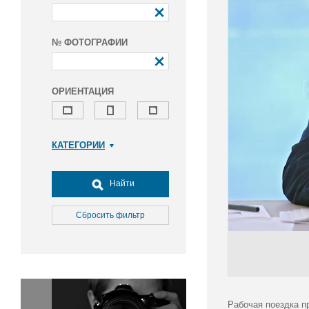
№ ФОТОГРАФИИ
ОРИЕНТАЦИЯ
КАТЕГОРИИ
Армия и ВПК
Досуг, туризм и отдых
Найти
Культура
Медицина
Сбросить фильтр
Наука
Образование
Общество
Окружающая среда
Политика
Рабочая поездка п