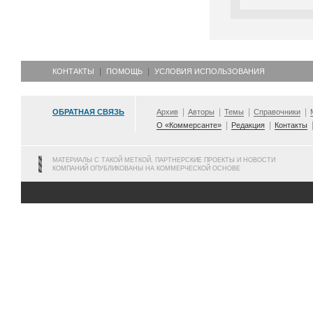
КОНТАКТЫ
ПОМОЩЬ
УСЛОВИЯ ИСПОЛЬЗОВАНИЯ
ОБРАТНАЯ СВЯЗЬ
Архив
Авторы
Темы
Справочники
О «Коммерсанте»
Редакция
Контакты
МАТЕРИАЛЫ С ТАКОЙ МЕТКОЙ, ПАРТНЕРСКИЕ ПРОЕКТЫ И НОВОСТИ
КОМПАНИЙ ОПУБЛИКОВАНЫ НА КОММЕРЧЕСКОЙ ОСНОВЕ