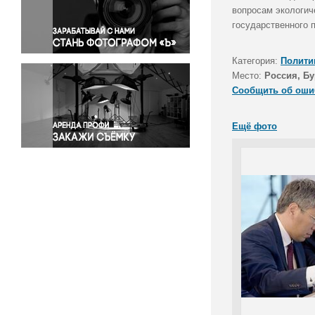
Правосудие
вопросам экологич
государственного 
Происшествия и конфликты
Религия
Категория:
Полити
Светская жизнь
Место:
Россия, Бу
Спорт
Сообщить об оши
Экология
Экономика и бизнес
Ещё фото