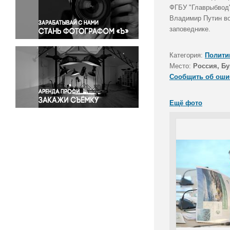
Правосудие
ФГБУ "Главрыбвод"
Владимир Путин во
Происшествия и конфликты
заповеднике.
Религия
Светская жизнь
Категория:
Полити
Спорт
Место:
Россия, Бу
Экология
Сообщить об оши
Экономика и бизнес
Ещё фото