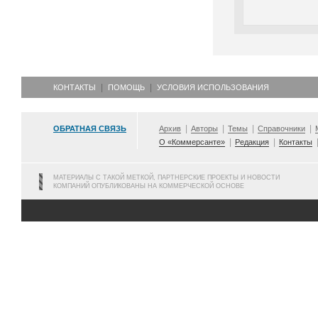
КОНТАКТЫ
ПОМОЩЬ
УСЛОВИЯ ИСПОЛЬЗОВАНИЯ
ОБРАТНАЯ СВЯЗЬ
Архив
Авторы
Темы
Справочники
О «Коммерсанте»
Редакция
Контакты
МАТЕРИАЛЫ С ТАКОЙ МЕТКОЙ, ПАРТНЕРСКИЕ ПРОЕКТЫ И НОВОСТИ
КОМПАНИЙ ОПУБЛИКОВАНЫ НА КОММЕРЧЕСКОЙ ОСНОВЕ