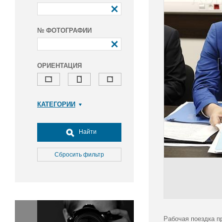
№ ФОТОГРАФИИ
ОРИЕНТАЦИЯ
КАТЕГОРИИ
Армия и ВПК
Досуг, туризм и отдых
Найти
Культура
Медицина
Сбросить фильтр
Наука
Образование
Общество
Окружающая среда
Политика
Рабочая поездка п