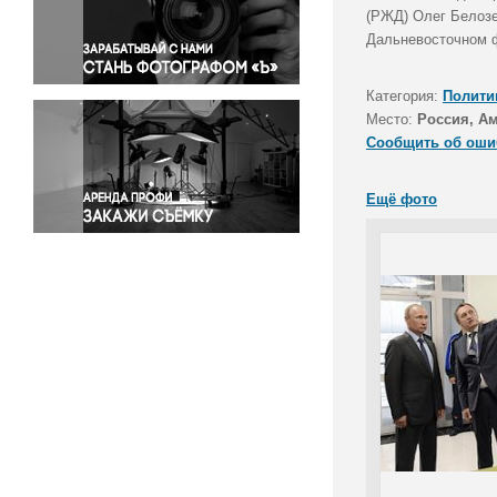
Правосудие
(РЖД) Олег Белозе
Дальневосточном 
Происшествия и конфликты
Религия
Категория:
Полити
Светская жизнь
Место:
Россия, Ам
Спорт
Сообщить об оши
Экология
Экономика и бизнес
Ещё фото