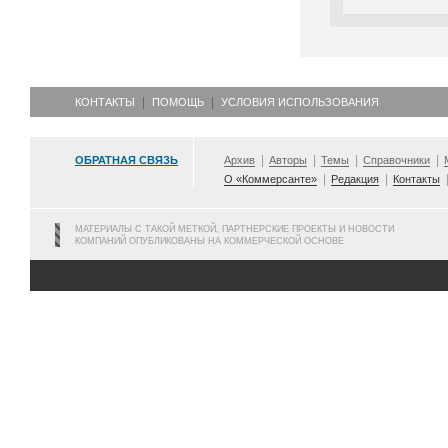
КОНТАКТЫ
ПОМОЩЬ
УСЛОВИЯ ИСПОЛЬЗОВАНИЯ
ОБРАТНАЯ СВЯЗЬ
Архив
Авторы
Темы
Справочники
О «Коммерсанте»
Редакция
Контакты
МАТЕРИАЛЫ С ТАКОЙ МЕТКОЙ, ПАРТНЕРСКИЕ ПРОЕКТЫ И НОВОСТИ
КОМПАНИЙ ОПУБЛИКОВАНЫ НА КОММЕРЧЕСКОЙ ОСНОВЕ