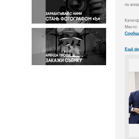
Правосудие
по воп
Происшествия и конфликты
Религия
Катего
Место:
Светская жизнь
Сообщ
Спорт
Экология
Ещё ф
Экономика и бизнес