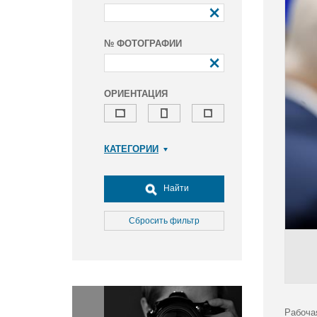
№ ФОТОГРАФИИ
ОРИЕНТАЦИЯ
КАТЕГОРИИ
Армия и ВПК
Досуг, туризм и отдых
Найти
Культура
Медицина
Сбросить фильтр
Наука
Образование
Общество
Окружающая среда
Политика
Рабоча