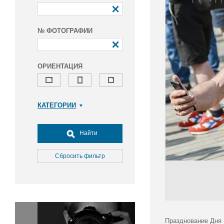
№ ФОТОГРАФИИ
ОРИЕНТАЦИЯ
КАТЕГОРИИ
Армия и ВПК
Досуг, туризм и отдых
Найти
Культура
Медицина
Сбросить фильтр
Наука
Образование
Общество
Окружающая среда
Политика
Празднование Дня 