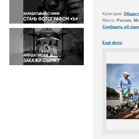
Правосудие
Происшествия и конфликты
Категория:
Общест
Религия
Место:
Россия, М
Сообщить об оши
Светская жизнь
Спорт
Ещё фото
Экология
Экономика и бизнес