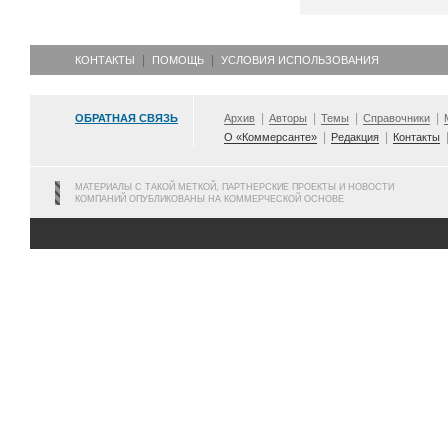
КОНТАКТЫ
ПОМОЩЬ
УСЛОВИЯ ИСПОЛЬЗОВАНИЯ
ОБРАТНАЯ СВЯЗЬ
Архив
Авторы
Темы
Справочники
О «Коммерсанте»
Редакция
Контакты
МАТЕРИАЛЫ С ТАКОЙ МЕТКОЙ, ПАРТНЕРСКИЕ ПРОЕКТЫ И НОВОСТИ
КОМПАНИЙ ОПУБЛИКОВАНЫ НА КОММЕРЧЕСКОЙ ОСНОВЕ