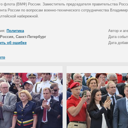
го флота (ВМФ) России. Заместитель председателя правительства Росси
ента России по вопросам военно-технического сотрудничества Владимир 
лтейской набережной.
рия:
Политика
Автор и аг
Россия, Санкт-Петербург
Дата собы
ить об ошибке
Дата доба
ото