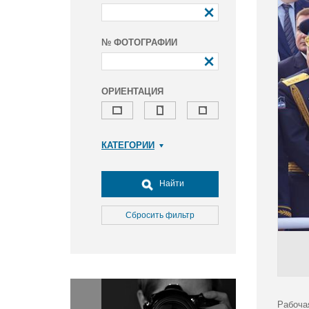
№ ФОТОГРАФИИ
ОРИЕНТАЦИЯ
КАТЕГОРИИ
Армия и ВПК
Досуг, туризм и отдых
Найти
Культура
Медицина
Сбросить фильтр
Наука
Образование
Общество
Окружающая среда
Политика
Рабоча