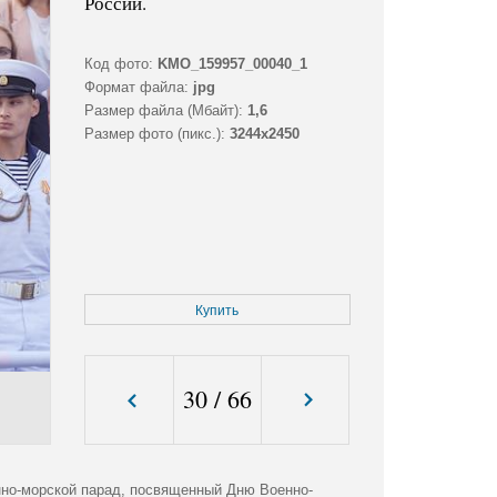
России.
Код фото:
KMO_159957_00040_1
Формат файла:
jpg
Размер файла (Мбайт):
1,6
Размер фото (пикс.):
3244x2450
Купить
30
/
66
нно-морской парад, посвященный Дню Военно-