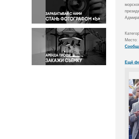
Правосудие
морско
презид
Происшествия и конфликты
Адмира
Религия
Светская жизнь
Катего
Спорт
Место:
Экология
Сообщ
Экономика и бизнес
Ещё ф