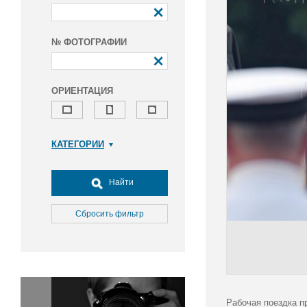
№ ФОТОГРАФИИ
ОРИЕНТАЦИЯ
КАТЕГОРИИ
Армия и ВПК
Досуг, туризм и отдых
Найти
Культура
Медицина
Сбросить фильтр
Наука
Образование
Общество
Окружающая среда
Политика
Рабочая поездка п