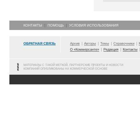
КОНТАКТЫ
ПОМОЩЬ
УСЛОВИЯ ИСПОЛЬЗОВАНИЯ
ОБРАТНАЯ СВЯЗЬ
Архив
Авторы
Темы
Справочники
О «Коммерсанте»
Редакция
Контакты
МАТЕРИАЛЫ С ТАКОЙ МЕТКОЙ, ПАРТНЕРСКИЕ ПРОЕКТЫ И НОВОСТИ
КОМПАНИЙ ОПУБЛИКОВАНЫ НА КОММЕРЧЕСКОЙ ОСНОВЕ