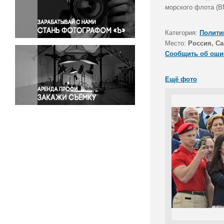
Правосудие
морского флота (В
Происшествия и конфликты
Религия
Категория:
Полити
Место:
Россия, Са
Светская жизнь
Сообщить об оши
Спорт
Экология
Ещё фото
Экономика и бизнес