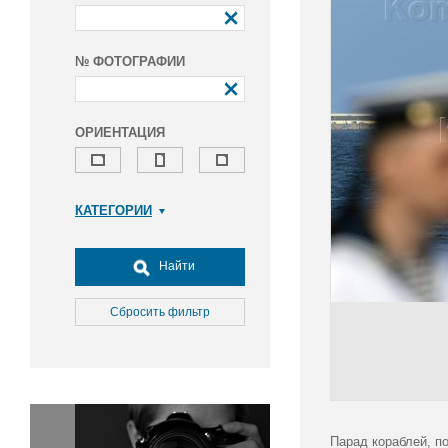
№ ФОТОГРАФИИ
ОРИЕНТАЦИЯ
КАТЕГОРИИ
Армия и ВПК
Досуг, туризм и отдых
Найти
Культура
Медицина
Сбросить фильтр
Наука
Образование
Общество
Окружающая среда
Политика
Парад кораблей, п