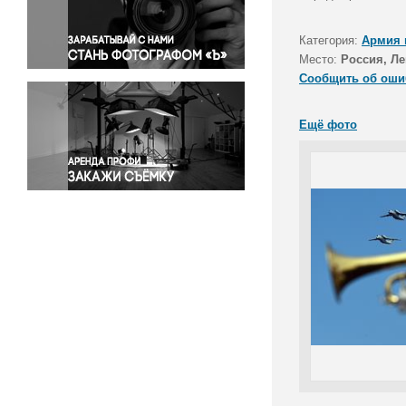
Правосудие
Происшествия и конфликты
Категория:
Армия 
Религия
Место:
Россия, Ле
Сообщить об оши
Светская жизнь
Спорт
Ещё фото
Экология
Экономика и бизнес