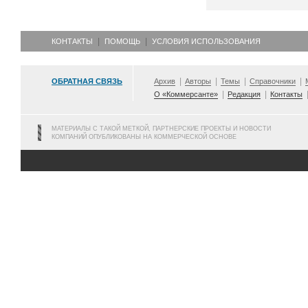
КОНТАКТЫ
ПОМОЩЬ
УСЛОВИЯ ИСПОЛЬЗОВАНИЯ
ОБРАТНАЯ СВЯЗЬ
Архив
Авторы
Темы
Справочники
О «Коммерсанте»
Редакция
Контакты
МАТЕРИАЛЫ С ТАКОЙ МЕТКОЙ, ПАРТНЕРСКИЕ ПРОЕКТЫ И НОВОСТИ
КОМПАНИЙ ОПУБЛИКОВАНЫ НА КОММЕРЧЕСКОЙ ОСНОВЕ